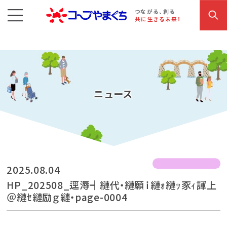
コープやまぐち
お買い物・サービス
こだわり商品
参加・イベント情報
つながる、創る
共に生きる未来！
ニュース
2025.08.04
HP_202508_逕溽┥縺代・縺願ｉ縺ｫ縺ｯ豕ｨ諢上
＠縺ｾ縺励ｇ縺・page-0004