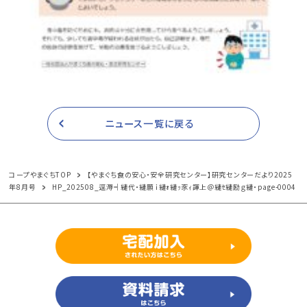
ニュース一覧に戻る
コープやまぐちTOP
【やまぐち食の安心・安全研究センター】研究センターだより2025
年8月号
HP_202508_逕溽┥縺代・縺願ｉ縺ｫ縺ｯ豕ｨ諢上＠縺ｾ縺励ｇ縺・page-0004