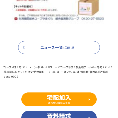
ニュース一覧に戻る
コープやまぐちTOP
（一社）レベルフリー×コープやまぐち食物アレルギーを考えたぶた
丼の調味料キットの注文受付開始！
繧ｭ繝・ヨ縺ｮ荳ｭ霄ｫ縺ｨ繧ｳ繝ｼ繧ｹ縺ｮ邏ｹ莉祇
page-0002