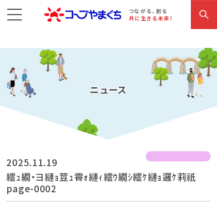
コープやまぐち
お買い物・サービス
こだわり商品
参加・イベント情報
つながる、創る
共に生きる未来！
ニュース
2025.11.19
繧ｭ繝・ヨ縺ｮ荳ｭ霄ｫ縺ｨ繧ｳ繝ｼ繧ｹ縺ｮ邏ｹ莉祇
page-0002