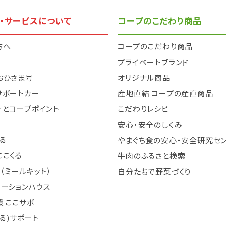
・サービスについて
コープのこだわり商品
方へ
コープのこだわり商品
と
プライベートブランド
おひさま号
オリジナル商品
サポートカー
産地直結 コープの産直商品
ーとコープポイント
こだわりレシピ
安心・安全のしくみ
る
やまぐち食の安心・安全研究セ
ここくる
牛肉のふるさと検索
（ミールキット）
自分たちで野菜づくり
テーションハウス
 ここサポ
まる)サポート