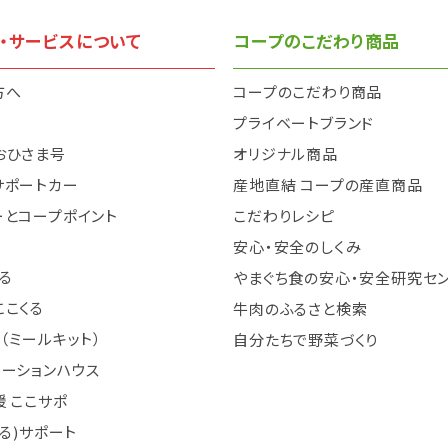
・サービスについて
コープのこだわり商品
方へ
コープのこだわり商品
と
プライベートブランド
おひさま号
オリジナル商品
サポートカー
産地直結 コープの産直商品
ーとコープポイント
こだわりレシピ
安心・安全のしくみ
る
やまぐち食の安心・安全研究セ
ここくる
牛肉のふるさと検索
（ミールキット）
自分たちで野菜づくり
テーションハウス
 ここサポ
まる)サポート