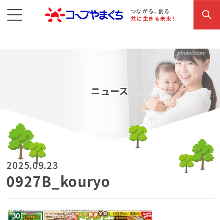
コープやまぐち
お買い物・サービス
こだわり商品
参加・イベント情報
つながる、創る
共に生きる未来！
ニュース
2025.09.23
0927B_kouryo