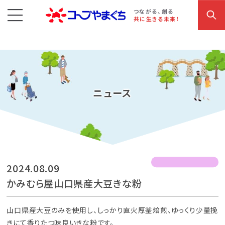
コープやまぐち
お買い物・サービス
こだわり商品
参加・イベント情報
つながる、創る
共に生きる未来！
ニュース
2024.08.09
かみむら屋山口県産大豆きな粉
山口県産大豆のみを使用し、しっかり直火厚釜焙煎、ゆっくり少量挽
きにて香りたつ味良いきな粉です。