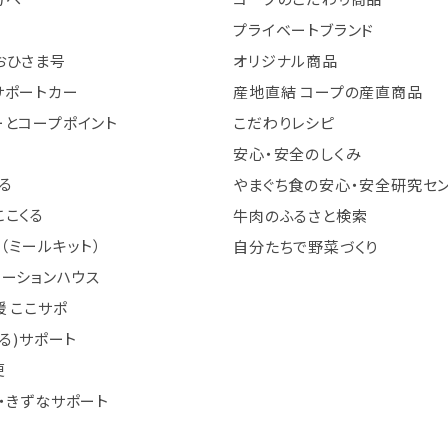
と
プライベートブランド
おひさま号
オリジナル商品
サポートカー
産地直結 コープの産直商品
ーとコープポイント
こだわりレシピ
安心・安全のしくみ
る
やまぐち食の安心・安全研究セ
ここくる
牛肉のふるさと検索
（ミールキット）
自分たちで野菜づくり
テーションハウス
 ここサポ
まる)サポート
便
・きずなサポート