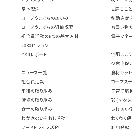
基本理念
お店ここ
コープやまぐちのあゆみ
移動店舗
コープやまぐちの組織概要
お買い物
組合員活動の6つの基本方針
電子マネ
2030ビジョン
宅配ここく
CSRレポート
夕食宅配
ニュース一覧
食材セット
組合員活動
コープス
平和の取り組み
子育て応援
環境の取り組み
70(なな
食育の取り組み
ふれあい
わが家のいちおし活動
わくわく便
フードドライブ活動
利用登録