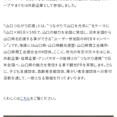
ープやまぐちは共創企業として参加しました。
「山口つながり応援」とは、”つながりで山口を元気に”をテーマに
『山口×WEB×SNSで、山口の魅力を全国に発信し、日本全国から
山口県を応援する事ができる”ユーザー参加型のWEBキャンペー
ン”』です。後援には山口県・山口県観光連盟・山口県商工会議所・
山口県商工会連合会の4団体。ここに、地元の有志の方々をはじめ、
共創企業・協賛企業・アンバサダーの皆様との”つながり連携”で日
本全国へ、山口県の魅力を発信する事で観光PRを実現します。さら
に、子ども支援団体、高齢者支援団体、障がい者支援団体への寄付
活動を通して、一助となる取組を行ってまいります。
くわしくは
こちら
をご覧ください。