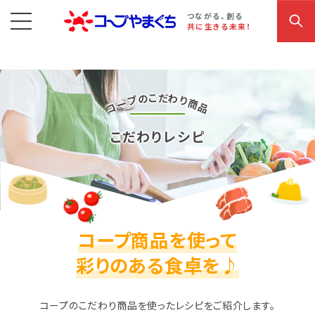
コープやまぐち
お買い物・サービス
こだわり商品
参加・イベント情報
つながる、創る
共に生きる未来！
だ
こ
の
わ
プ
り
ー
商
コ
品
こだわりレシピ
コープ商品を使って
彩りのある食卓を♪
コープのこだわり商品を使ったレシピをご紹介します。