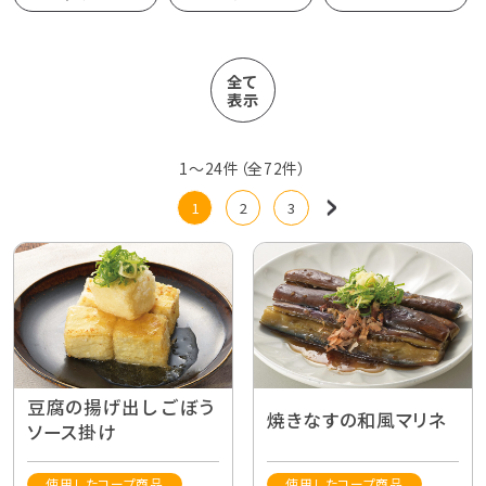
全て
表示
1
〜
24
件（全
72
件）
1
2
3
豆腐の揚げ出し ごぼう
焼きなすの和風マリネ
ソース掛け
使用したコープ商品
使用したコープ商品