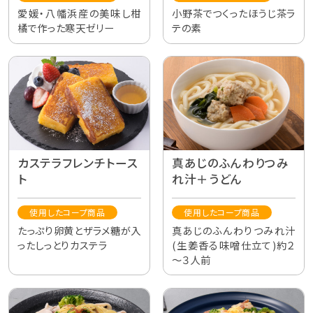
愛媛・八幡浜産の美味し柑
小野茶でつくったほうじ茶ラ
橘で作った寒天ゼリー
テの素
カステラフレンチトース
真あじのふんわりつみ
ト
れ汁＋うどん
使用したコープ商品
使用したコープ商品
たっぷり卵黄とザラメ糖が入
真あじのふんわりつみれ汁
ったしっとりカステラ
(生姜香る味噌仕立て)約２
～３人前