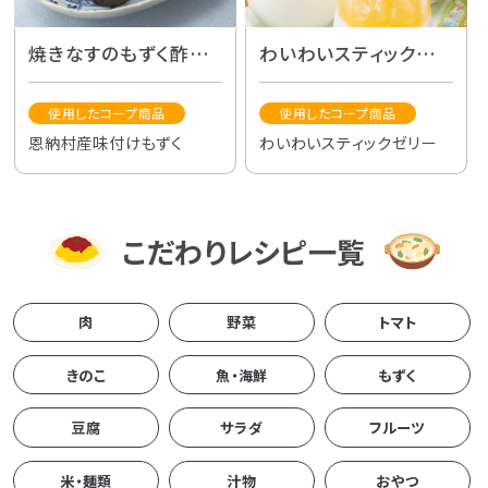
焼きなすのもずく酢和
わいわいスティックゼリ
え
ーの牛乳かん
使用したコープ商品
使用したコープ商品
恩納村産味付けもずく
わいわいスティックゼリー
こだわりレシピ一覧
肉
野菜
トマト
きのこ
魚・海鮮
もずく
豆腐
サラダ
フルーツ
米・麺類
汁物
おやつ