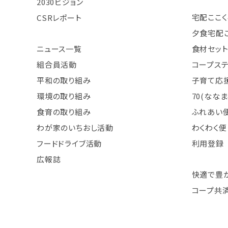
2030ビジョン
宅配ここく
CSRレポート
夕食宅配
ニュース一覧
食材セット
組合員活動
コープス
平和の取り組み
子育て応援
環境の取り組み
70(なな
食育の取り組み
ふれあい
わが家のいちおし活動
わくわく便
フードドライブ活動
利用登録
広報誌
快適で豊
コープ共