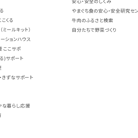
安心・安全のしくみ
る
やまぐち食の安心・安全研究セ
ここくる
牛肉のふるさと検索
（ミールキット）
自分たちで野菜づくり
テーションハウス
 ここサポ
まる)サポート
便
・きずなサポート
かな暮らし応援
済