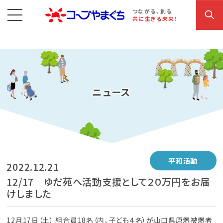
コープやまぐち
お買い物・サービス
こだわり商品
参加・イベント情報
つながる、創る
共に生きる未来！
ニュース
平和活動
2022.12.21
12/17 ゆだ苑へ活動支援として２０万円をお届
けしました
12月17日（土） 組合員18名（内、子ども４名）が山口県原爆被爆者