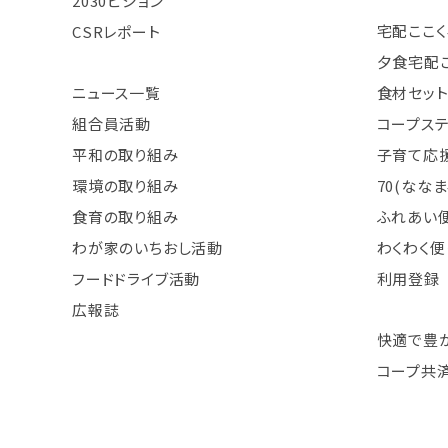
2030ビジョン
宅配ここく
CSRレポート
夕食宅配
ニュース一覧
食材セット
組合員活動
コープス
平和の取り組み
子育て応援
環境の取り組み
70(なな
食育の取り組み
ふれあい
わが家のいちおし活動
わくわく便
フードドライブ活動
利用登録
広報誌
快適で豊
コープ共