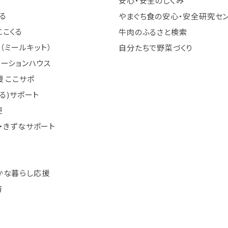
安心・安全のしくみ
る
やまぐち食の安心・安全研究セ
ここくる
牛肉のふるさと検索
（ミールキット）
自分たちで野菜づくり
テーションハウス
 ここサポ
まる)サポート
便
・きずなサポート
かな暮らし応援
済