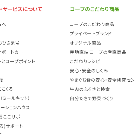
・サービスについて
コープのこだわり商品
方へ
コープのこだわり商品
と
プライベートブランド
おひさま号
オリジナル商品
サポートカー
産地直結 コープの産直商品
ーとコープポイント
こだわりレシピ
安心・安全のしくみ
る
やまぐち食の安心・安全研究セ
ここくる
牛肉のふるさと検索
（ミールキット）
自分たちで野菜づくり
テーションハウス
 ここサポ
まる)サポート