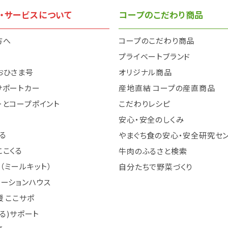
・サービスについて
コープのこだわり商品
方へ
コープのこだわり商品
と
プライベートブランド
おひさま号
オリジナル商品
サポートカー
産地直結 コープの産直商品
ーとコープポイント
こだわりレシピ
安心・安全のしくみ
る
やまぐち食の安心・安全研究セ
ここくる
牛肉のふるさと検索
（ミールキット）
自分たちで野菜づくり
テーションハウス
 ここサポ
まる)サポート