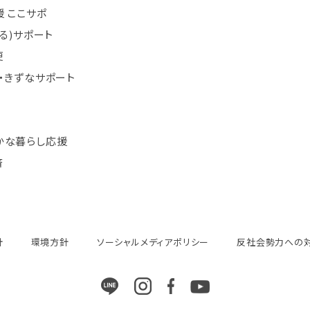
 ここサポ
まる)サポート
便
・きずなサポート
かな暮らし応援
済
針
環境方針
ソーシャルメディアポリシー
反社会勢力への