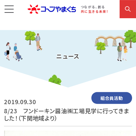
コープやまぐち
お買い物・サービス
こだわり商品
参加・イベント情報
つながる、創る
共に生きる未来！
ニュース
組合員活動
2019.09.30
8/23 フンドーキン醤油㈱工場見学に行ってきま
した！（下関地域より）