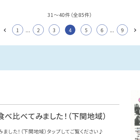
31
〜
40
件（全
85
件）
1
...
2
3
4
5
6
...
9
を食べ比べてみました！（下関地域）
みました！（下関地域）タップしてご覧ください♪