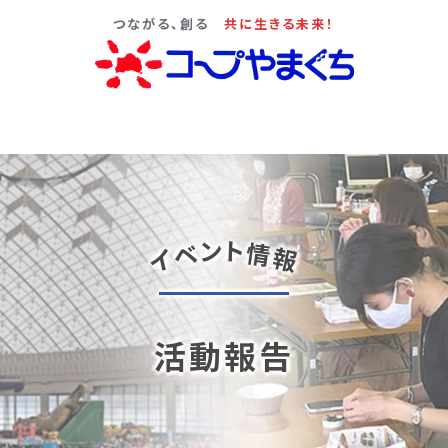
つながる、創る
共に生きる未来！
ン
ト
ベ
情
報
イ
活動報告