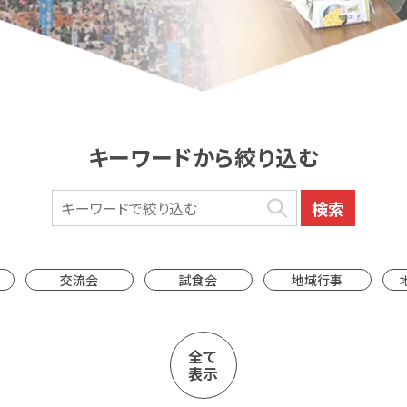
キーワードから絞り込む
交流会
試食会
地域行事
全て
表示