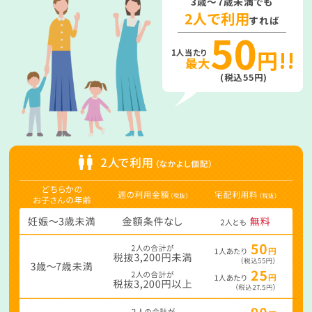
3歳～7歳未満でも
2人で利用
すれば
50
円
!!
最大
(税込55円)