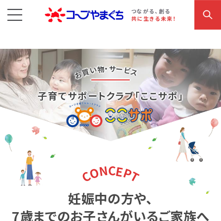
コープやまぐち
お買い物・サービス
こだわり商品
参加・イベント情報
つながる、創る
共に生きる未来！
・
サ
物
ー
い
ビ
買
ス
お
子育てサポートクラブ「ここサポ」
C
N
E
O
P
C
T
妊娠中の方や、
7歳までのお子さんがいるご家族へ