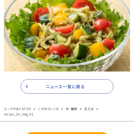
ニュース一覧に戻る
コープやまぐちTOP
こだわりレシピ
米・麺類
瓦そば
recipe_24_img_01