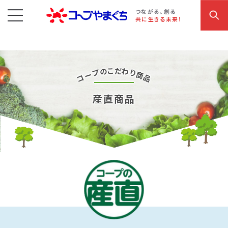
コープやまぐち
お買い物・サービス
こだわり商品
参加・イベント情報
つながる、創る
共に生きる未来！
だ
こ
の
わ
プ
り
ー
商
コ
品
産直商品