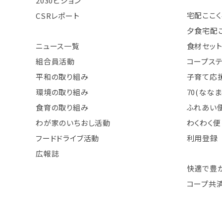
2030ビジョン
宅配ここく
CSRレポート
夕食宅配
ニュース一覧
食材セット
組合員活動
コープス
平和の取り組み
子育て応援
環境の取り組み
70(なな
食育の取り組み
ふれあい
わが家のいちおし活動
わくわく便
フードドライブ活動
利用登録
広報誌
快適で豊
コープ共