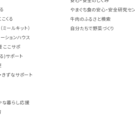
安心・安全のしくみ
る
やまぐち食の安心・安全研究セ
ここくる
牛肉のふるさと検索
（ミールキット）
自分たちで野菜づくり
テーションハウス
 ここサポ
まる)サポート
便
・きずなサポート
かな暮らし応援
済