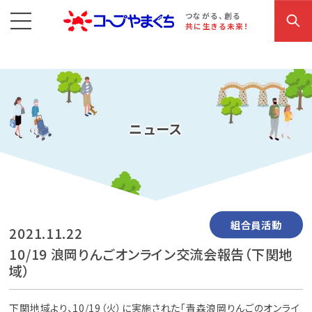
コープやまぐち
お買い物・サービス
こだわり商品
参加・イベント情報
つながる、創る
共に生きる未来！
ニュース
組合員活動
2021.11.22
10/19 浪岡りんごオンライン交流会報告（下関地
域）
下関地域より、10/19（火）に実施された「青森浪岡りんごのオンライ