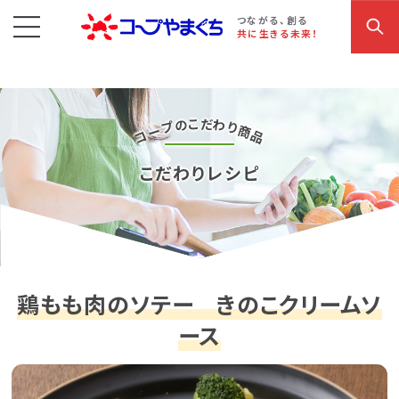
コープやまぐち
お買い物・サービス
こだわり商品
参加・イベント情報
つながる、創る
共に生きる未来！
だ
こ
の
わ
プ
り
ー
商
コ
品
こだわりレシピ
鶏もも肉のソテー きのこクリームソ
ース