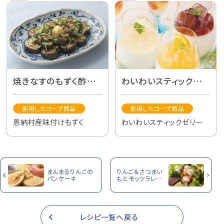
焼きなすのもずく酢和
わいわいスティックゼリ
え
ーの牛乳かん
使用したコープ商品
使用したコープ商品
恩納村産味付けもずく
わいわいスティックゼリー
まんまるりんごの
りんご＆さつまい
パンケーキ
もとモッツラレラ
チーズのサラダ
レシピ一覧へ戻る