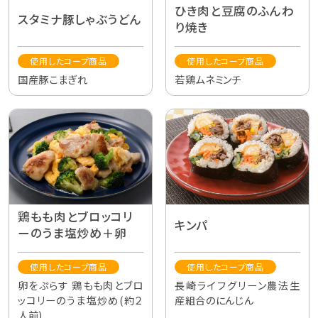
ひき肉と豆腐のふんわ
スタミナ豚しゃぶうどん
り焼き
使用したコープ商品
使用したコープ商品
国産豚こまぎれ
若鶏ムネミンチ
鶏もも肉とブロッコリ
キンパ
ーのうま塩炒め＋卵
使用したコープ商品
使用したコープ商品
卵をぷらす 鶏もも肉とブロ
長崎ライフグリーン農法生
ッコリーのうま塩炒め(約２
産組合のにんじん
人前)