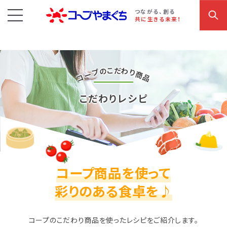
コープやまぐち
お買い物・サービス
こだわり商品
参加・イベント情報
つながる、創る
共に生きる未来！
だ
こ
の
わ
プ
り
ー
商
コ
品
こだわりレシピ
コープ商品を使って
彩りのある食卓を♪
コープのこだわり商品を使ったレシピをご紹介します。