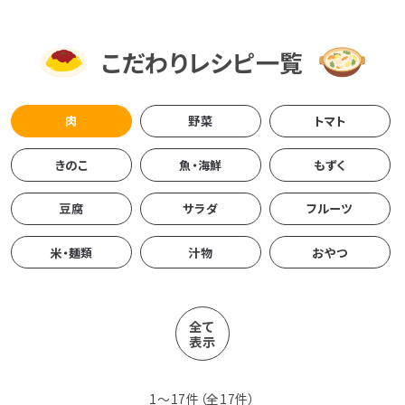
こだわりレシピ一覧
肉
野菜
トマト
きのこ
魚・海鮮
もずく
豆腐
サラダ
フルーツ
米・麺類
汁物
おやつ
全て
表示
1
〜
17
件（全
17
件）