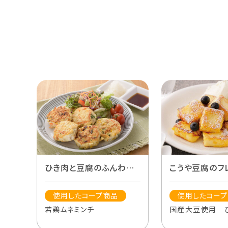
ひき肉と豆腐のふんわり
こうや豆腐のフ
焼き
スト
使用したコープ商品
使用したコー
若鶏ムネミンチ
国産大豆使用 
や豆腐