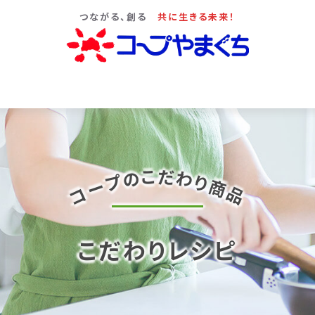
つながる、創る
共に生きる未来！
だ
こ
の
わ
プ
り
ー
商
コ
品
こだわりレシピ