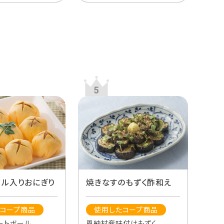
焼きなすのもずく酢和え
ール入りおにぎり
使用したコープ商品
コープ商品
恩納村産味付けもずく
ートボール