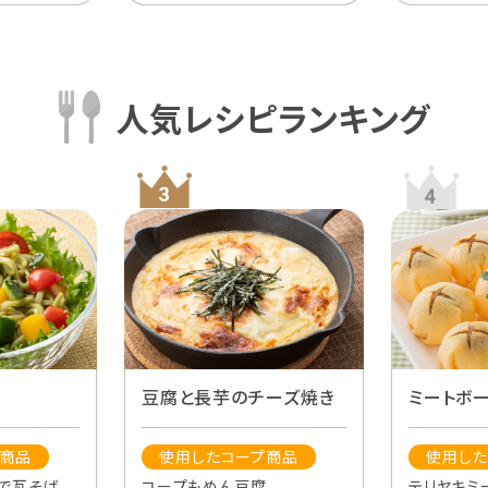
人気レシピランキング
豆腐と長芋のチーズ焼き
ミートボ
プ商品
使用したコープ商品
使用した
ゆで瓦そば
コープもめん豆腐
テリヤキミ