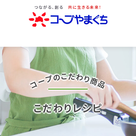
つながる、創る
共に生きる未来！
だ
こ
の
わ
プ
り
ー
商
コ
品
こだわりレシピ