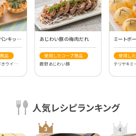
パンキッシ
あじわい豚の梅肉だれ
ミートボ
プ商品
使用したコープ商品
使用した
びきウインナ
鹿野あじわい豚
テリヤキミ
人気レシピランキング