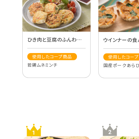
ひき肉と豆腐のふんわり
ウインナーの食
焼き
ュ
使用したコープ商品
使用したコー
若鶏ムネミンチ
国産ポークあら
ー